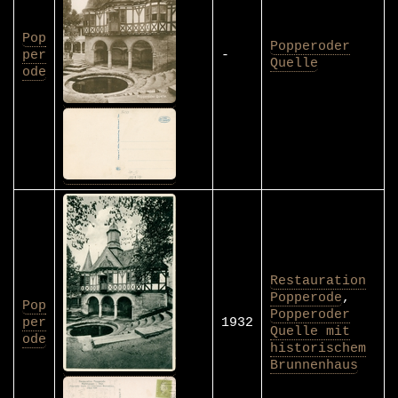
Pop
Popperoder
per
-
Quelle
ode
Restauration
Popperode
,
Pop
Popperoder
per
1932
Quelle mit
ode
historischem
Brunnenhaus