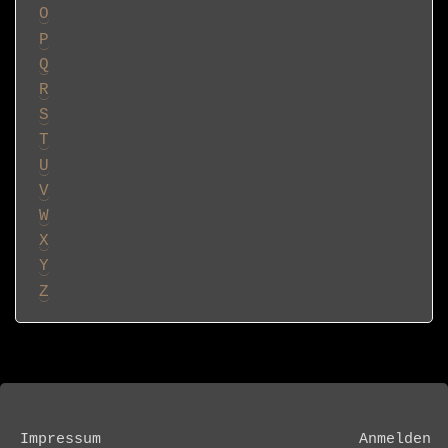
O
P
Q
R
S
T
U
V
W
X
Y
Z
Impressum
Anmelden
FOOTER
USER