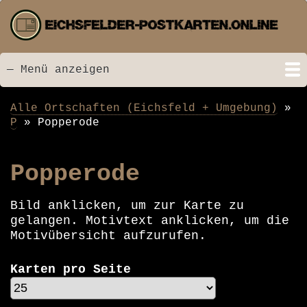
Direkt
zum
Inhalt
— Menü anzeigen
Menü
Startseite
Neu hinzugefügt
Postkarten
Bildarchiv
Videos
Suche
Kontakt
Links
Spende
Alle Ortschaften (Eichsfeld + Umgebung)
Pfadnavigation
P
Popperode
Popperode
Bild anklicken, um zur Karte zu
gelangen. Motivtext anklicken, um die
Motivübersicht aufzurufen.
Karten pro Seite