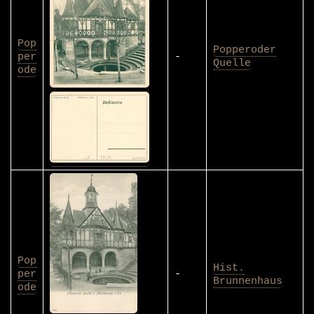
Pop
Popperoder
per
-
Quelle
ode
Pop
Hist.
per
-
Brunnenhaus
ode