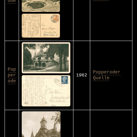
ode
Pop
Popperoder
per
1962
Quelle
ode