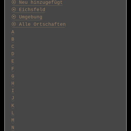
⦿ Neu hinzugefügt
⦿ Eichsfeld
⦿ Umgebung
⦿ Alle Ortschaften
A
B
C
D
E
F
G
H
I
J
K
L
M
N