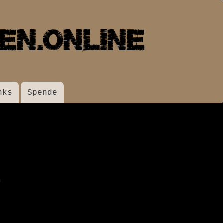
nks
Spende
.