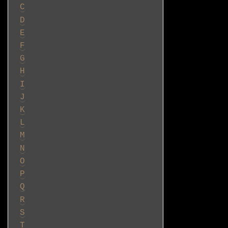
C
D
E
F
G
H
I
J
K
L
M
N
O
P
Q
R
S
T