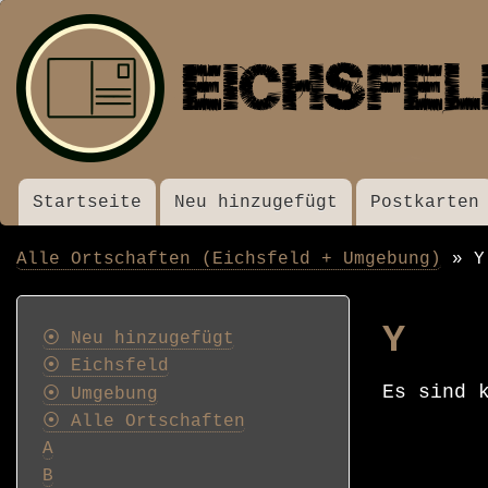
Startseite
Neu hinzugefügt
Postkarten
Menü
Alle Ortschaften (Eichsfeld + Umgebung)
Y
Pfadnavigation
Postkarten
Y
⦿ Neu hinzugefügt
⦿ Eichsfeld
Es sind 
⦿ Umgebung
⦿ Alle Ortschaften
A
B