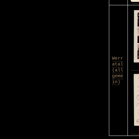
Werr
atal
(all
geme
in)