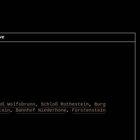
ve
oß Wolfsbrunn
,
Schloß Rothestein
,
Burg
tein
,
Bahnhof Niederhone
,
Fürstenstein