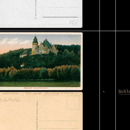
-
Schl