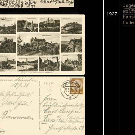
Juge
Wolf
1927
Hans
Ludw