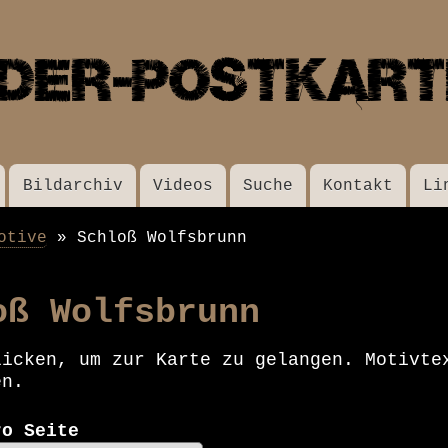
Direkt
zum
Inhalt
Bildarchiv
Videos
Suche
Kontakt
Li
otive
Schloß Wolfsbrunn
oß Wolfsbrunn
licken, um zur Karte zu gelangen. Motivte
en.
ro Seite