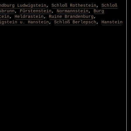
ndburg Ludwigstein
,
Schloß Rothestein
,
Schloß
sbrunn
,
Fürstenstein
,
Normannstein
,
Burg
tein
,
Heldrastein
,
Ruine Brandenburg
,
igstein u. Hanstein
,
Schloß Berlepsch
,
Hanstein