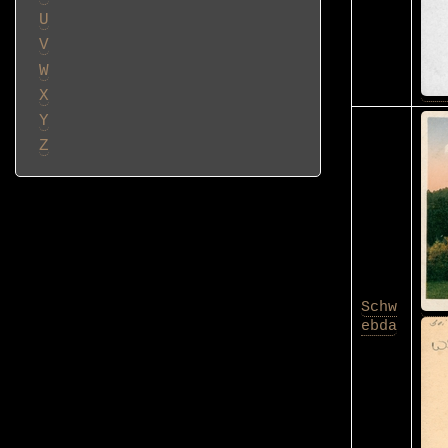
U
V
W
X
Y
Z
Schw
ebda