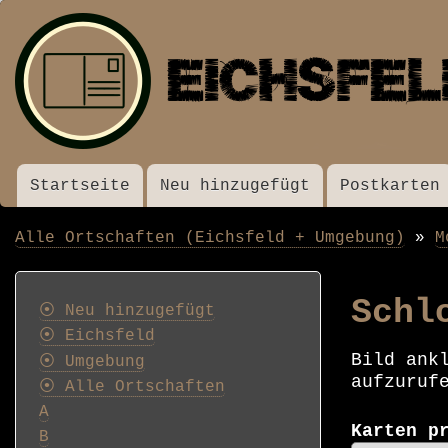
Startseite
Neu hinzugefügt
Postkarten
Menü
Alle Ortschaften (Eichsfeld + Umgebung)
M
Pfadnavigation
Postkarten
Schl
⦿ Neu hinzugefügt
⦿ Eichsfeld
Bild ank
⦿ Umgebung
aufzuruf
⦿ Alle Ortschaften
A
Karten p
B