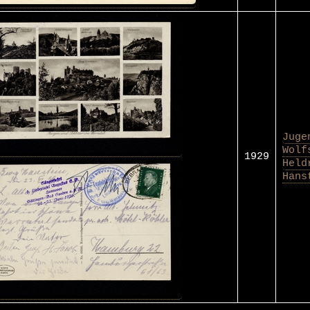
Juge
Wolf
1929
Held
Hans