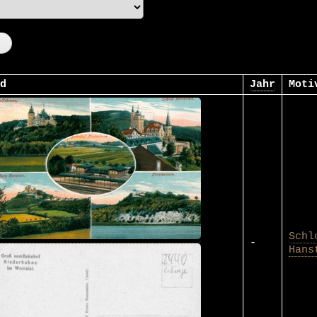
d
Jahr
Moti
Schl
-
Hans