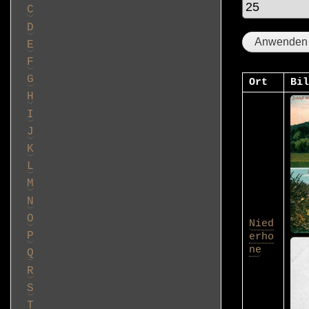
C
D
E
F
G
Ort
Bil
H
I
J
K
L
M
N
O
Nied
P
erho
ne
Q
R
S
T