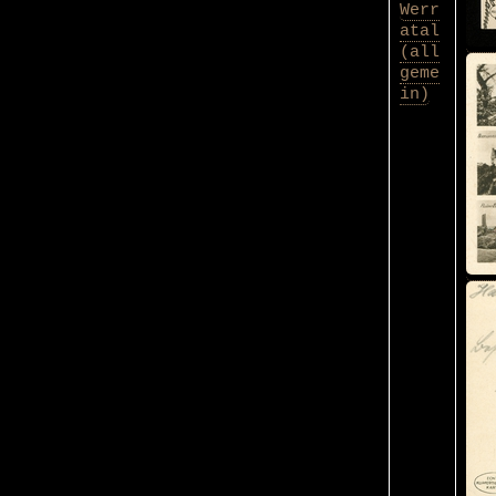
Werr
atal
(all
geme
in)