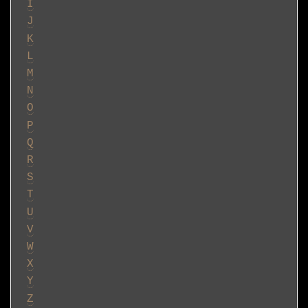
I
J
K
L
M
N
O
P
Q
R
S
T
U
V
W
X
Y
Z