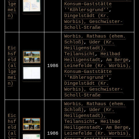
lge
Konsum-Gaststätte
mei
''Köhlersgrund''
,
n)
Dingelstädt (Kr.
Worbis), Geschwister-
Scholl-Straße
Worbis, Rathaus (ehem.
Schloß)
,
Uder (Kr.
Eic
Heiligenstadt),
hsf
Teilansicht
,
Heilbad
eld
Heiligenstadt
,
Am Berge
,
(al
1986
Leinefelde (Kr. Worbis),
lge
Konsum-Gaststätte
mei
''Köhlersgrund''
,
n)
Dingelstädt (Kr.
Worbis), Geschwister-
Scholl-Straße
Worbis, Rathaus (ehem.
Schloß)
,
Uder (Kr.
Eic
Heiligenstadt),
hsf
Teilansicht
,
Heilbad
eld
Heiligenstadt
,
Am Berge
,
(al
1986
Leinefelde (Kr. Worbis),