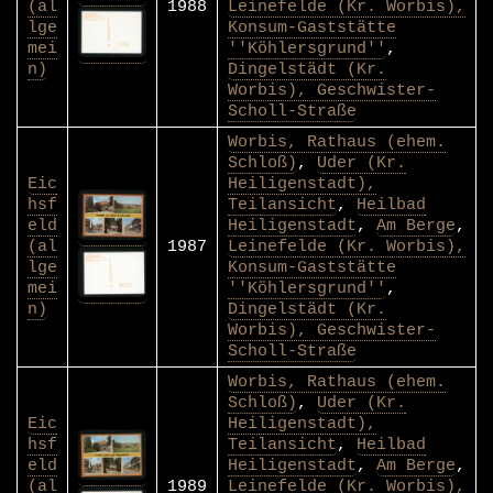
(al
1988
Leinefelde (Kr. Worbis),
lge
Konsum-Gaststätte
mei
''Köhlersgrund''
,
n)
Dingelstädt (Kr.
Worbis), Geschwister-
Scholl-Straße
Worbis, Rathaus (ehem.
Schloß)
,
Uder (Kr.
Eic
Heiligenstadt),
hsf
Teilansicht
,
Heilbad
eld
Heiligenstadt
,
Am Berge
,
(al
1987
Leinefelde (Kr. Worbis),
lge
Konsum-Gaststätte
mei
''Köhlersgrund''
,
n)
Dingelstädt (Kr.
Worbis), Geschwister-
Scholl-Straße
Worbis, Rathaus (ehem.
Schloß)
,
Uder (Kr.
Eic
Heiligenstadt),
hsf
Teilansicht
,
Heilbad
eld
Heiligenstadt
,
Am Berge
,
(al
1989
Leinefelde (Kr. Worbis),