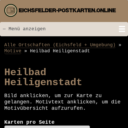
Direkt
zum
Inhalt
— Menü anzeigen
Menü
Startseite
Neu hinzugefügt
Postkarten
Bildarchiv
Videos
Suche
Kontakt
Links
Spende
Alle Ortschaften (Eichsfeld + Umgebung)
Pfadnavigation
Motive
Heilbad Heiligenstadt
Heilbad
Heiligenstadt
Bild anklicken, um zur Karte zu
gelangen. Motivtext anklicken, um die
Motivübersicht aufzurufen.
Karten pro Seite