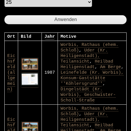
Ort
Bild
Jahr
Motive
Worbis, Rathaus (ehem.
Schloß)
,
Uder (Kr.
Eic
Heiligenstadt),
hsf
Teilansicht
,
Heilbad
eld
Heiligenstadt
,
Am Berge
,
(al
1987
Leinefelde (Kr. Worbis),
lge
Konsum-Gaststätte
mei
''Köhlersgrund''
,
n)
Dingelstädt (Kr.
Worbis), Geschwister-
Scholl-Straße
Worbis, Rathaus (ehem.
Schloß)
,
Uder (Kr.
Eic
Heiligenstadt),
hsf
Teilansicht
,
Heilbad
eld
Heiligenstadt
,
Am Berge
,