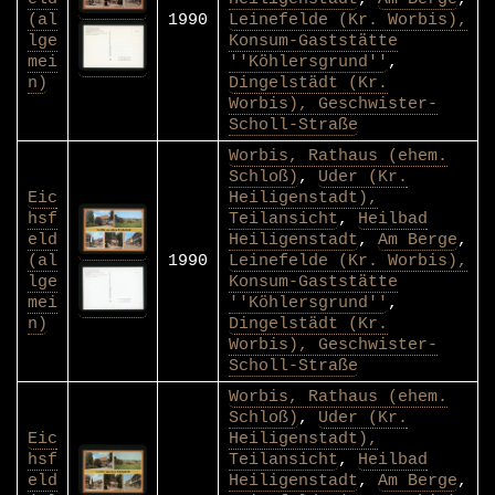
(al
1990
Leinefelde (Kr. Worbis),
lge
Konsum-Gaststätte
mei
''Köhlersgrund''
,
n)
Dingelstädt (Kr.
Worbis), Geschwister-
Scholl-Straße
Worbis, Rathaus (ehem.
Schloß)
,
Uder (Kr.
Eic
Heiligenstadt),
hsf
Teilansicht
,
Heilbad
eld
Heiligenstadt
,
Am Berge
,
(al
1990
Leinefelde (Kr. Worbis),
lge
Konsum-Gaststätte
mei
''Köhlersgrund''
,
n)
Dingelstädt (Kr.
Worbis), Geschwister-
Scholl-Straße
Worbis, Rathaus (ehem.
Schloß)
,
Uder (Kr.
Eic
Heiligenstadt),
hsf
Teilansicht
,
Heilbad
eld
Heiligenstadt
,
Am Berge
,