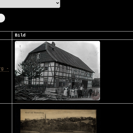
Bild
rg -