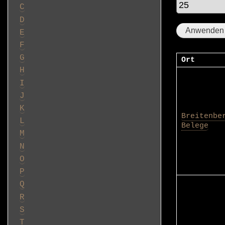
C
D
E
F
G
Ort
H
I
J
K
Breitenbe
L
Belege
M
N
O
P
Q
R
S
T