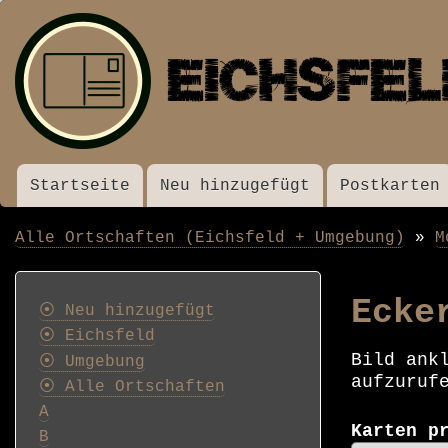
Startseite
Neu hinzugefügt
Postkarten
Menü
Alle Ortschaften (Eichsfeld + Umgebung)
M
Pfadnavigation
Postkarten
Ecke
⦿ Neu hinzugefügt
⦿ Eichsfeld
Bild ank
⦿ Umgebung
aufzuruf
⦿ Alle Ortschaften
A
Karten p
B