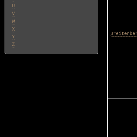
U
V
W
X
Breitenbe
Y
Z