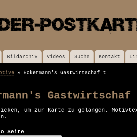
Direkt
zum
Inhalt
Bildarchiv
Videos
Suche
Kontakt
Li
otive
Eckermann's Gastwirtschaf t
rmann's Gastwirtschaf
licken, um zur Karte zu gelangen. Motivte
en.
ro Seite