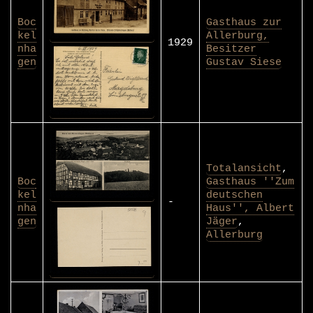
Boc
Gasthaus zur
kel
Allerburg,
1929
nha
Besitzer
gen
Gustav Siese
Totalansicht
,
Boc
Gasthaus ''Zum
kel
deutschen
-
nha
Haus'', Albert
gen
Jäger
,
Allerburg