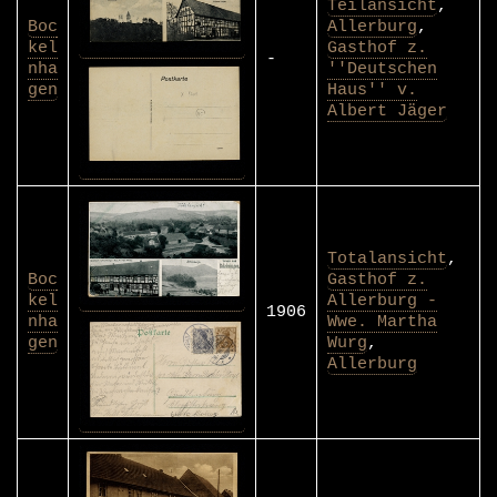
Teilansicht
,
Boc
Allerburg
,
kel
Gasthof z.
-
nha
''Deutschen
gen
Haus'' v.
Albert Jäger
Totalansicht
,
Boc
Gasthof z.
kel
Allerburg -
1906
nha
Wwe. Martha
gen
Wurg
,
Allerburg