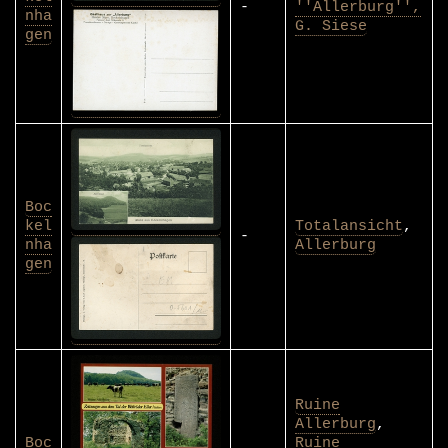
-
''Allerburg'',
nha
G. Siese
gen
Boc
kel
Totalansicht
,
-
nha
Allerburg
gen
Ruine
Allerburg
,
Boc
Ruine