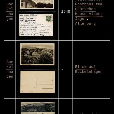
Boc
Gasthaus zum
kel
Deutschen
1940
nha
Hause Albert
gen
Jäger
,
Allerburg
Boc
kel
Blick auf
-
nha
Bockelnhagen
gen