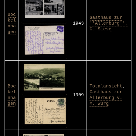
Boc
Gasthaus zur
kel
1943
''Allerburg'',
nha
G. Siese
gen
Boc
Totalansicht
,
kel
Gasthaus zur
1909
nha
Allerburg v.
gen
M. Wurg