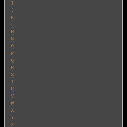
I
J
K
L
M
N
O
P
Q
R
S
T
U
V
W
X
Y
Z