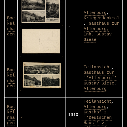
Allerburg
,
Boc
Kriegerdenkmal
kel
,
Gasthaus zur
-
nha
Allerburg,
gen
Inh. Gustav
Siese
Teilansicht
,
Boc
Gasthaus zur
kel
-
''Allerburg''
nha
Gustav Siese
,
gen
Allerburg
Teilansicht
,
Boc
Allerburg
,
kel
Gasthof z.
1910
nha
''Deutschen
gen
Haus'' v.