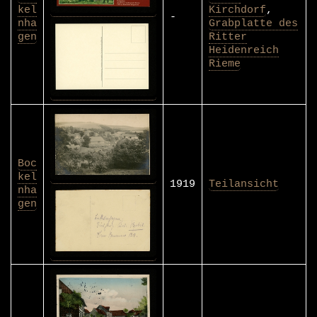
kel
Kirchdorf
,
-
nha
Grabplatte des
gen
Ritter
Heidenreich
Rieme
Boc
kel
1919
Teilansicht
nha
gen