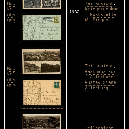
Boc
Teilansicht
,
kel
Kriegerdenkmal
1932
nha
,
Poststelle
gen
W. Sieges
Teilansicht
,
Boc
Gasthaus zur
kel
-
''Allerburg''
nha
Gustav Siese
,
gen
Allerburg
Teilansicht
,