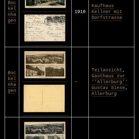
Boc
Kaufhaus
kel
1916
Kellner mit
nha
Dorfstrasse
gen
Teilansicht
,
Boc
Gasthaus zur
kel
-
''Allerburg''
nha
Gustav Siese
,
gen
Allerburg