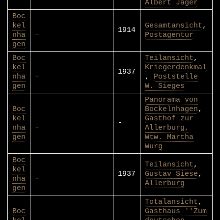
Albert Jäger
Boc
kel
Gesamtansicht
,
1914
nha
Postagentur
gen
Boc
Teilansicht
,
kel
Kriegerdenkmal
1937
nha
,
Poststelle
gen
W. Sieges
Panorama von
Boc
Bockelnhagen
,
kel
Gasthof zur
-
nha
Allerburg,
gen
Wtw. Martha
Wurg
Boc
Teilansicht
,
kel
1937
Gustav Siese
,
nha
Allerburg
gen
Totalansicht
,
Boc
Gasthaus ''Zum