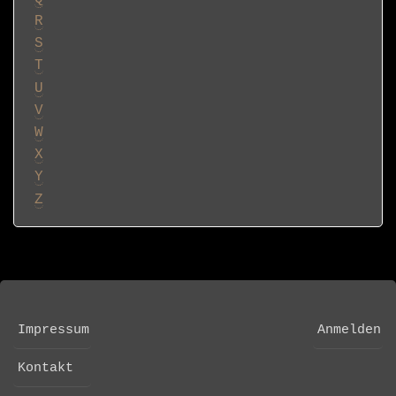
R
S
T
U
V
W
X
Y
Z
Impressum
Anmelden
FOOTER
USER
MENU
ACCOUNT
Kontakt
MENU