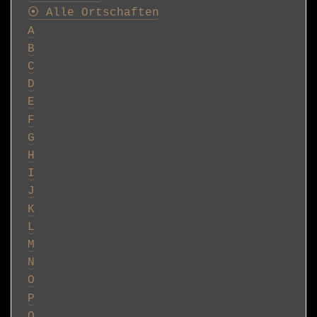
⦿ Alle Ortschaften
A
B
C
D
E
F
G
H
I
J
K
L
M
N
O
P
Q