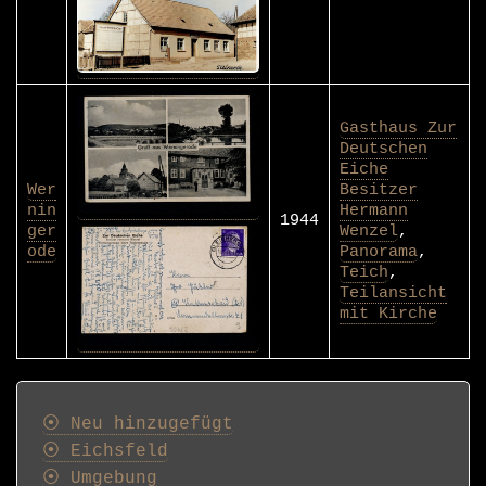
Gasthaus Zur
Deutschen
Eiche
Wer
Besitzer
nin
Hermann
1944
ger
Wenzel
,
ode
Panorama
,
Teich
,
Teilansicht
mit Kirche
Postkarten
⦿ Neu hinzugefügt
⦿ Eichsfeld
⦿ Umgebung