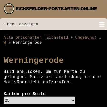
Direkt
zum
Inhalt
— Menü anzeigen
Menü
Startseite
Neu hinzugefügt
Postkarten
Bildarchiv
Videos
Suche
Kontakt
Links
Spende
Alle Ortschaften (Eichsfeld + Umgebung)
Pfadnavigation
W
Werningerode
Werningerode
Bild anklicken, um zur Karte zu
gelangen. Motivtext anklicken, um die
Motivübersicht aufzurufen.
Karten pro Seite