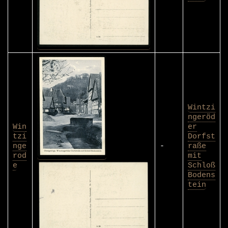
Wintzi
ngeröd
Win
er
tzi
Dorfst
nge
-
raße
rod
mit
e
Schloß
Bodens
tein