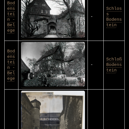
Bod
ens
Schlos
tei
s
-
n -
Bodens
Bel
tein
ege
Bod
ens
Schloß
tei
-
Bodens
n -
tein
Bel
ege