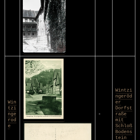
Wintzi
ngeröd
Win
er
tzi
Dorfst
nge
-
raße
rod
mit
e
Schloß
Bodens
tein