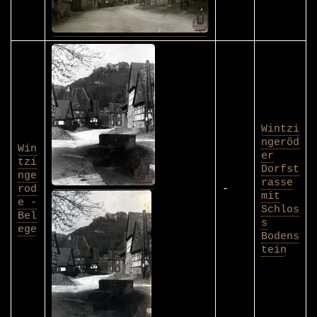
Wintzi
ngeröd
Win
er
tzi
Dorfst
nge
rasse
rod
-
mit
e -
Schlos
Bel
s
ege
Bodens
tein