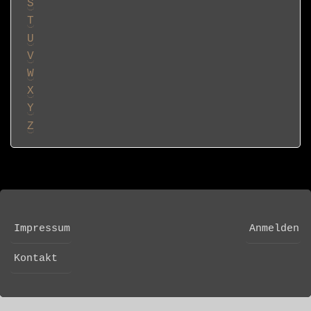
S
T
U
V
W
X
Y
Z
Impressum
Anmelden
FOOTER
USER
MENU
ACCOUNT
Kontakt
MENU