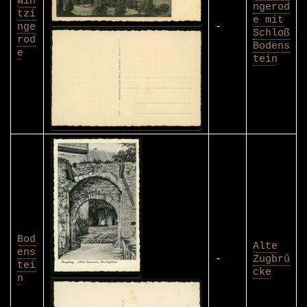
Win
ngerod
tzi
e mit
nge
-
Schloß
rod
Bodens
e
tein
Bod
Alte
ens
-
Zugbrü
tei
cke
n