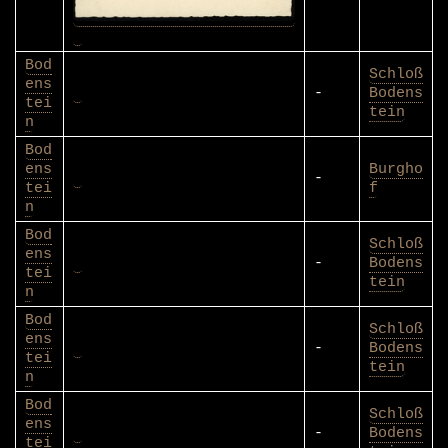
Bod
Schloß
ens
-
Bodens
tei
tein
n
Bod
ens
Burgho
-
tei
f
n
Bod
Schloß
ens
-
Bodens
tei
tein
n
Bod
Schloß
ens
-
Bodens
tei
tein
n
Bod
Schloß
ens
-
Bodens
tei