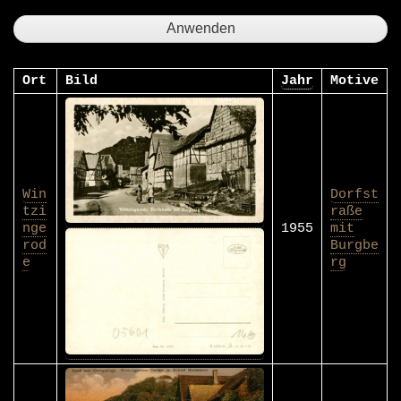
Ort
Bild
Jahr
Motive
Win
Dorfst
tzi
raße
nge
1955
mit
rod
Burgbe
e
rg