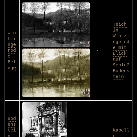
Teich
in
Win
Wintzi
tzi
ngerod
nge
e mit
rod
-
Blick
e -
auf
Bel
Schloß
ege
Bodens
tein
Bod
ens
tei
Kapell
-
n -
e