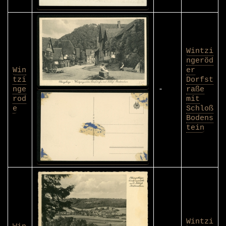
Wintzi
ngeröd
Win
er
tzi
Dorfst
nge
-
raße
rod
mit
e
Schloß
Bodens
tein
Wintzi