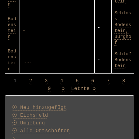
tein
n
Schlos
Bod
s
ens
Bodens
-
tei
tein,
n
Burgho
f
Bod
Schloß
ens
-
Bodens
tei
tein
n
Page
1
Page
2
Page
3
Page
4
Page
5
Page
6
Page
7
Page
8
Seitennummerierung
Page
9
Nächste
»
Letzte
Letzte »
Seite
Seite
Postkarten
⦿ Neu hinzugefügt
⦿ Eichsfeld
⦿ Umgebung
⦿ Alle Ortschaften
A