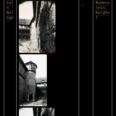
tei
Bodens
-
n -
tein,
Bel
Burgho
ege
f