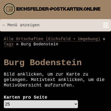
Direkt
zum
Inhalt
— Menü anzeigen
Menü
Startseite
Neu hinzugefügt
Postkarten
Bildarchiv
Videos
Suche
Kontakt
Links
Spende
Alle Ortschaften (Eichsfeld + Umgebung)
Pfadnavigation
Tags
Burg Bodenstein
Burg Bodenstein
Bild anklicken, um zur Karte zu
gelangen. Motivtext anklicken, um die
Motivübersicht aufzurufen.
Karten pro Seite