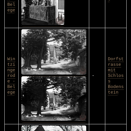
Bel
ege
Win
Dorfst
tzi
rasse
nge
mit
rod
-
Schlos
e -
s
Bel
Bodens
ege
tein