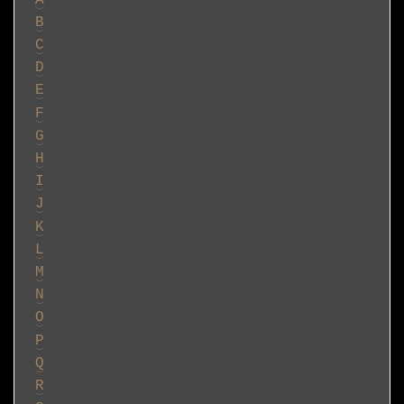
B
C
D
E
F
G
H
I
J
K
L
M
N
O
P
Q
R