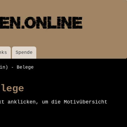
nks
Spende
in) - Belege
elege
xt anklicken, um die Motivübersicht