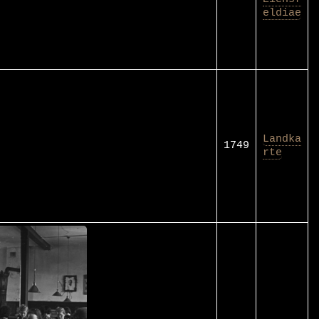
eldiae
Landka
1749
rte