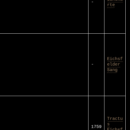
-
rte
Eichsf
-
elder
Sang
Tractu
s
1759
Eichsf