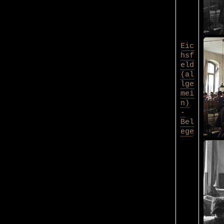
Eic
hsf
eld
(al
lge
mei
n)
-
Bel
ege