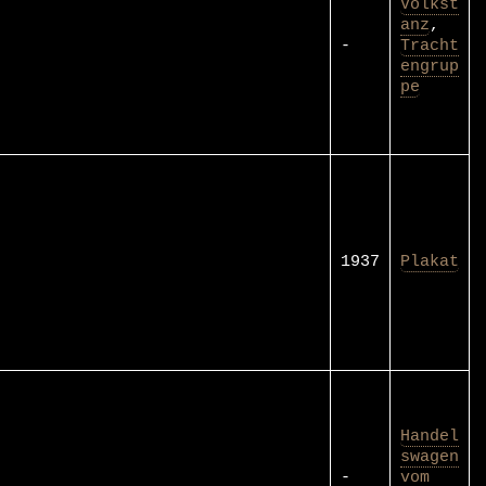
Volkst
anz
,
-
Tracht
engrup
pe
1937
Plakat
Handel
swagen
-
vom