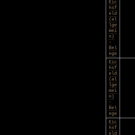
Eic
hsf
eld
(al
lge
mei
n)
-
Bel
ege
Eic
hsf
eld
(al
lge
mei
n)
-
Bel
ege
Eic
hsf
eld