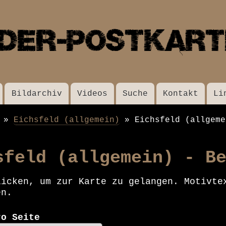
Direkt
zum
Inhalt
Bildarchiv
Videos
Suche
Kontakt
Li
Eichsfeld (allgemein)
Eichsfeld (allgeme
sfeld (allgemein) - B
licken, um zur Karte zu gelangen. Motivte
en.
ro Seite