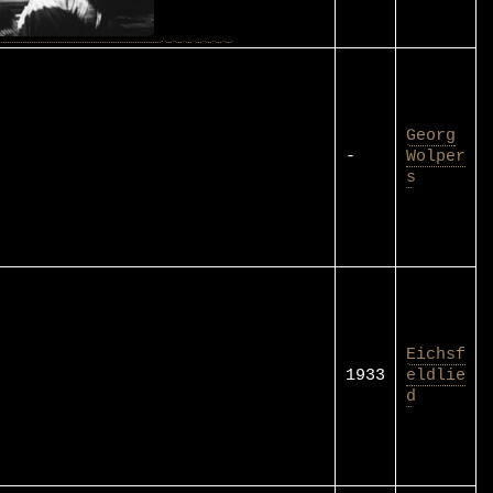
Georg
-
Wolper
s
Eichsf
1933
eldlie
d