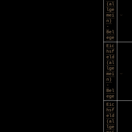
(al
lge
mei
n)
-
Bel
ege
Eic
hsf
eld
(al
lge
mei
n)
-
Bel
ege
Eic
hsf
eld
(al
lge