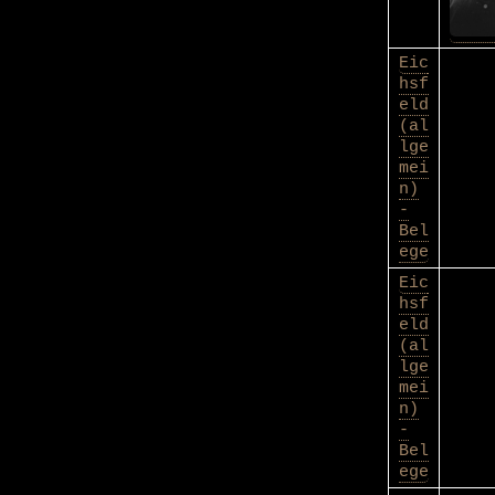
Eic
hsf
eld
(al
lge
mei
n)
-
Bel
ege
Eic
hsf
eld
(al
lge
mei
n)
-
Bel
ege