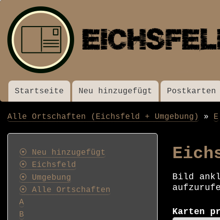
Startseite
Neu hinzugefügt
Postkarten
Menü
Alle Ortschaften (Eichsfeld + Umgebung)
E
Pfadnavigation
Postkarten
Eich
⦿ Neu hinzugefügt
⦿ Eichsfeld
Bild ank
⦿ Umgebung
aufzuruf
⦿ Alle Ortschaften
A
Karten p
B