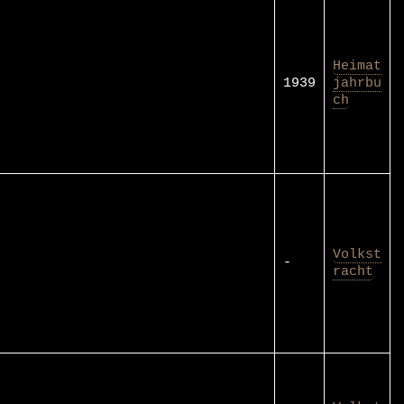
Heimat
1939
jahrbu
ch
Volkst
-
racht