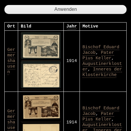
Ort
Bild
Jahr
Motive
Bischof Eduard
Ger
Jacob
,
Pater
mer
Pius Keller
,
sha
1914
Augustinerklost
use
er
,
Inneres der
n
Klosterkirche
Bischof Eduard
Ger
Jacob
,
Pater
mer
Pius Keller
,
sha
1914
Augustinerklost
use
er
,
Inneres der