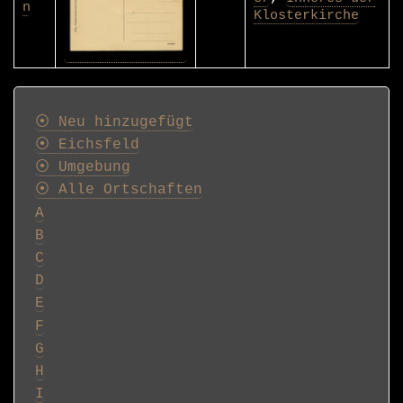
n
Klosterkirche
Postkarten
⦿ Neu hinzugefügt
⦿ Eichsfeld
⦿ Umgebung
⦿ Alle Ortschaften
A
B
C
D
E
F
G
H
I