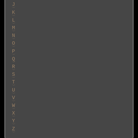
J
K
L
M
N
O
P
Q
R
S
T
U
V
W
X
Y
Z