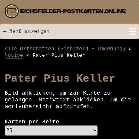
Direkt
zum
Inhalt
— Menü anzeigen
Menü
Startseite
Neu hinzugefügt
Postkarten
Bildarchiv
Videos
Suche
Kontakt
Links
Spende
Alle Ortschaften (Eichsfeld + Umgebung)
Pfadnavigation
Motive
Pater Pius Keller
Pater Pius Keller
Bild anklicken, um zur Karte zu
gelangen. Motivtext anklicken, um die
Motivübersicht aufzurufen.
Karten pro Seite