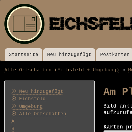
Startseite
Neu hinzugefügt
Postkarten
Menü
Alle Ortschaften (Eichsfeld + Umgebung)
M
Pfadnavigation
Postkarten
Am P
⦿ Neu hinzugefügt
⦿ Eichsfeld
Bild ank
⦿ Umgebung
aufzuruf
⦿ Alle Ortschaften
A
Karten p
B