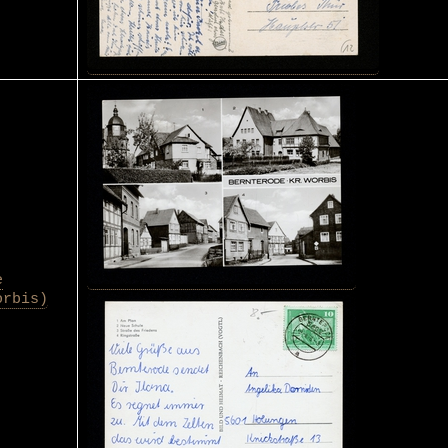
e
orbis)