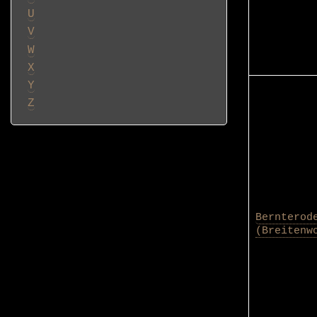
U
V
W
X
Y
Z
Bernterod
(Breitenw