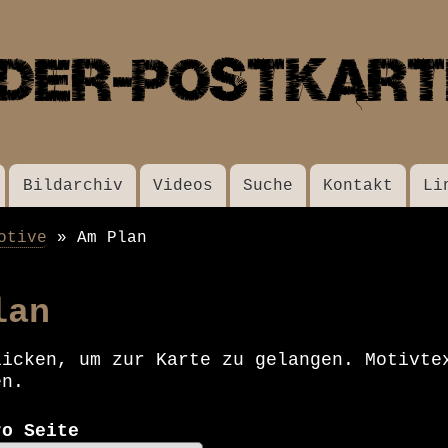
Direkt
zum
Inhalt
Bildarchiv
Videos
Suche
Kontakt
Li
otive
Am Plan
lan
licken, um zur Karte zu gelangen. Motivte
en.
ro Seite