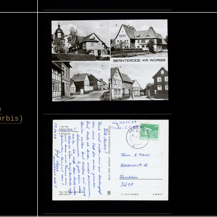
e
orbis)