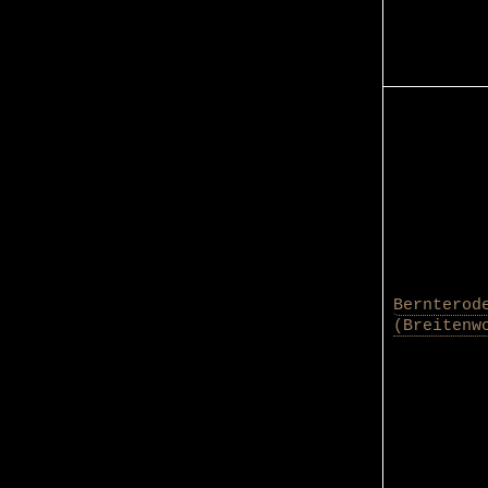
Bernterod
(Breitenw