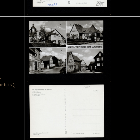
e
orbis)