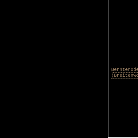
Bernterod
(Breitenw