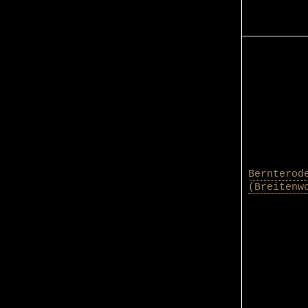
Bernterod
(Breitenw