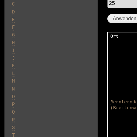
C
D
E
F
G
Ort
H
I
J
K
L
M
N
O
Bernterod
P
(Breitenw
Q
R
S
T