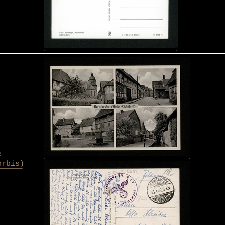
e
orbis)