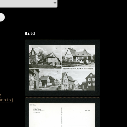
Bild
e
orbis)