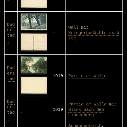
Dud
Wall mit
ers
-
Kriegergedächtnisstä
tad
tte
t
Dud
ers
1910
Partie am Walle
tad
t
Dud
Partie am Walle mit
ers
1910
Blick nach dem
tad
Lindenberg
t
Schwanenteich
,