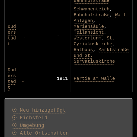
Bahnhofstraße
Schwanenteich
,
Bahnhofstraße
,
Wall-
Anlagen
,
Dud
Mariensäule
,
ers
Teilansicht
,
-
tad
Westerturm
,
St.
t
Cyriakuskirche
,
Rathaus
,
Marktstraße
und St.
Servatiuskirche
Dud
ers
1911
Partie am Walle
tad
t
Postkarten
⦿ Neu hinzugefügt
⦿ Eichsfeld
⦿ Umgebung
⦿ Alle Ortschaften