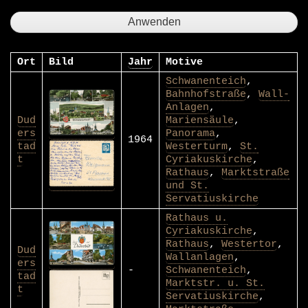
Ort
Bild
Jahr
Motive
Schwanenteich
,
Bahnhofstraße
,
Wall-
Anlagen
,
Dud
Mariensäule
,
ers
Panorama
,
1964
tad
Westerturm
,
St.
t
Cyriakuskirche
,
Rathaus
,
Marktstraße
und St.
Servatiuskirche
Rathaus u.
Cyriakuskirche
,
Rathaus
,
Westertor
,
Dud
Wallanlagen
,
ers
-
Schwanenteich
,
tad
Marktstr. u. St.
t
Servatiuskirche
,