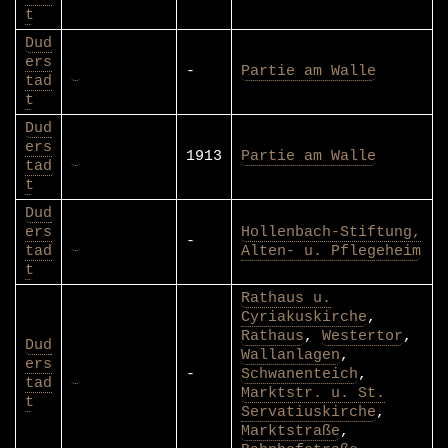
t
Dud
ers
-
Partie am Walle
tad
t
Dud
ers
1913
Partie am Walle
tad
t
Dud
ers
Hollenbach-Stiftung,
-
tad
Alten- u. Pflegeheim
t
Rathaus u.
Cyriakuskirche
,
Rathaus
,
Westertor
,
Dud
Wallanlagen
,
ers
-
Schwanenteich
,
tad
Marktstr. u. St.
t
Servatiuskirche
,
Marktstraße
,