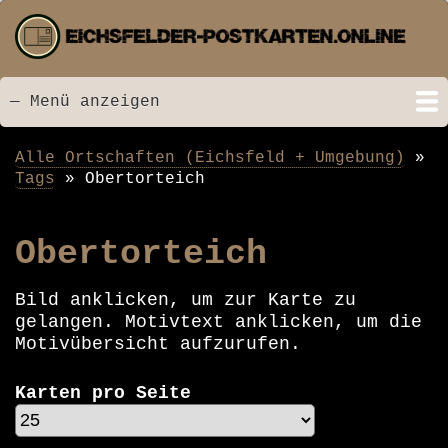
Direkt
zum
Inhalt
— Menü anzeigen
Menü
Startseite
Neu hinzugefügt
Postkarten
Bildarchiv
Videos
Suche
Kontakt
Links
Spende
Alle Ortschaften (Eichsfeld + Umgebung)
Pfadnavigation
Tags
Obertorteich
Obertorteich
Bild anklicken, um zur Karte zu
gelangen. Motivtext anklicken, um die
Motivübersicht aufzurufen.
Karten pro Seite