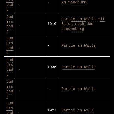
-
Am Sandturm
tad
t
Dud
Partie am Walle mit
ers
1910
Blick nach dem
tad
Lindenberg
t
Dud
ers
-
Partie am Walle
tad
t
Dud
ers
1935
Partie am Walle
tad
t
Dud
ers
-
Partie am Walle
tad
t
Dud
ers
1927
Partie am Wall
tad