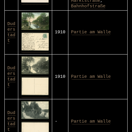
Marktstraße
,
Bahnhofstraße
Dud
ers
1910
Partie am Walle
tad
t
Dud
ers
1910
Partie am Walle
tad
t
Dud
ers
-
Partie am Walle
tad
t