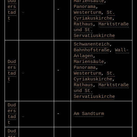
Dud
Mariensäule
,
ers
Panorama
,
-
tad
Westerturm
,
St.
t
Cyriakuskirche
,
Rathaus
,
Marktstraße
und St.
Servatiuskirche
Schwanenteich
,
Bahnhofstraße
,
Wall-
Anlagen
,
Dud
Mariensäule
,
ers
Panorama
,
-
tad
Westerturm
,
St.
t
Cyriakuskirche
,
Rathaus
,
Marktstraße
und St.
Servatiuskirche
Dud
ers
-
Am Sandturm
tad
t
Dud
ers