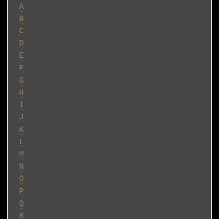
A
B
C
D
E
F
G
H
I
J
K
L
M
N
O
P
Q
R